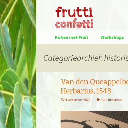
Spring
Koken met Fruit
Workshops
naar
inhoud
Categoriearchief: histori
Van den Queappelb
Herbarius, 1543
4 september 2020
fruit
,
historisch