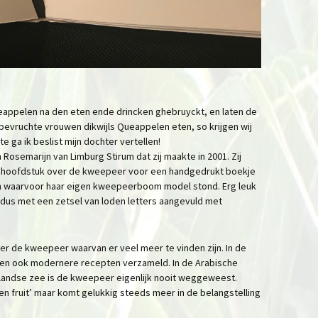
eappelen na den eten ende drincken ghebruyckt, en laten de
 bevruchte vrouwen dikwijls Queappelen eten, so krijgen wij
te ga ik beslist mijn dochter vertellen!
 Rosemarijn van Limburg Stirum dat zij maakte in 2001. Zij
et hoofdstuk over de kweepeer voor een handgedrukt boekje
en waarvoor haar eigen kweepeerboom model stond. Erg leuk
dus met een zetsel van loden letters aangevuld met
ver de kweepeer waarvan er veel meer te vinden zijn. In de
de en ook modernere recepten verzameld. In de Arabische
landse zee is de kweepeer eigenlijk nooit weggeweest.
en fruit’ maar komt gelukkig steeds meer in de belangstelling