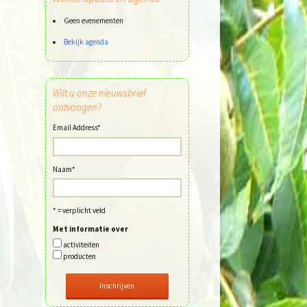
Geen evenementen
Bekijk agenda
Wilt u onze nieuwsbrief
ontvangen?
Email Address
*
Naam
*
* = verplicht veld
Met informatie over
activiteiten
producten