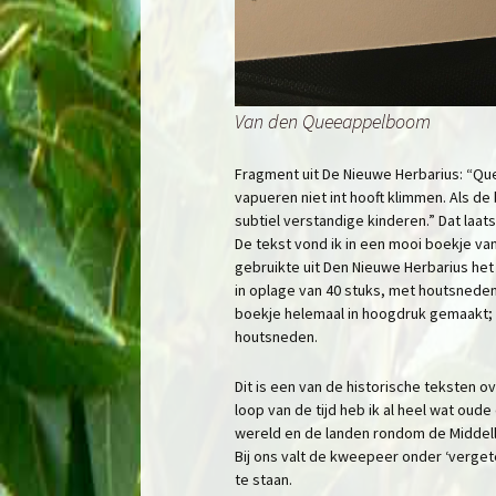
Van den Queeappelboom
Fragment uit De Nieuwe Herbarius: “Qu
vapueren niet int hooft klimmen. Als de
subtiel verstandige kinderen.” Dat laats
De tekst vond ik in een mooi boekje van
gebruikte uit Den Nieuwe Herbarius h
in oplage van 40 stuks, met houtsned
boekje helemaal in hoogdruk gemaakt; 
houtsneden.
Dit is een van de historische teksten o
loop van de tijd heb ik al heel wat ou
wereld en de landen rondom de Middel
Bij ons valt de kweepeer onder ‘verget
te staan.