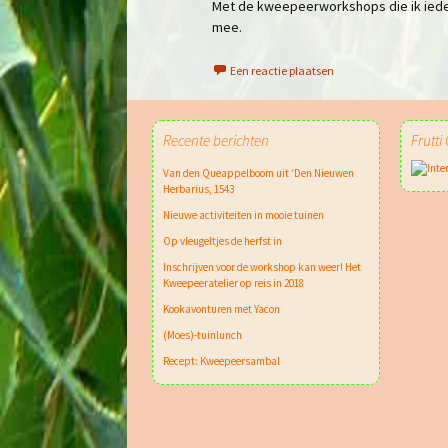
Met de kweepeerworkshops die ik ieder 
mee.
Een reactie plaatsen
Recente berichten
Frutti
Van den Queappelboom uit ‘Den Nieuwen
Herbarius, 1543
Nieuwe activiteiten in mooie tuinen
Op vleugeltjes de herfst in
Inschrijven voor de workshop kan weer! Het
Kweepeeratelier op reis in 2018
Kookavonturen met Yacon
(Moes)-tuinlunch
Recept: Kweepeersambal