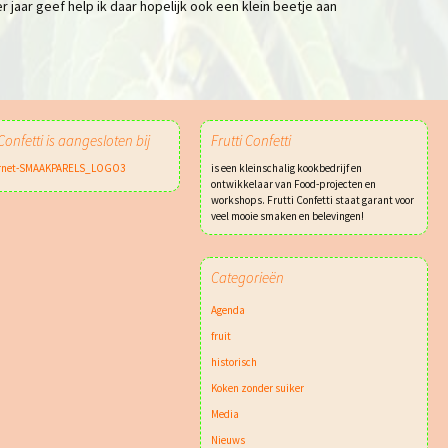
jaar geef help ik daar hopelijk ook een klein beetje aan
 Confetti is aangesloten bij
Frutti Confetti
is een kleinschalig kookbedrijf en
ontwikkelaar van Food-projecten en
workshops. Frutti Confetti staat garant voor
veel mooie smaken en belevingen!
Categorieën
Agenda
fruit
historisch
Koken zonder suiker
Media
Nieuws