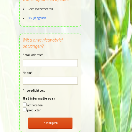
Geen evenementen
Bekijk agenda
Wilt u onze nieuwsbrief
ontvangen?
Email Address
*
Naam
*
* = verplicht veld
Met informatie over
activiteiten
producten