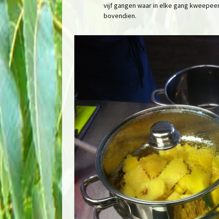
vijf gangen waar in elke gang kweepeer
bovendien.