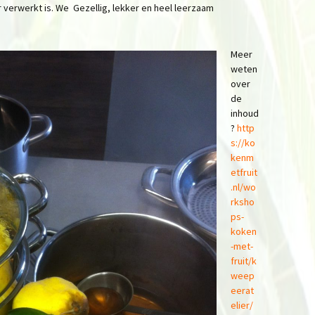
 verwerkt is. We Gezellig, lekker en heel leerzaam
Meer
weten
over
de
inhoud
?
http
s://ko
kenm
etfruit
.nl/wo
rksho
ps-
koken
-met-
fruit/k
weep
eerat
elier/