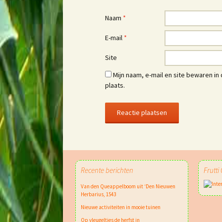
Naam
*
E-mail
*
Site
Mijn naam, e-mail en site bewaren i
plaats.
Recente berichten
Frutti
Van den Queappelboom uit ‘Den Nieuwen
Herbarius, 1543
Nieuwe activiteiten in mooie tuinen
Op vleugeltjes de herfst in