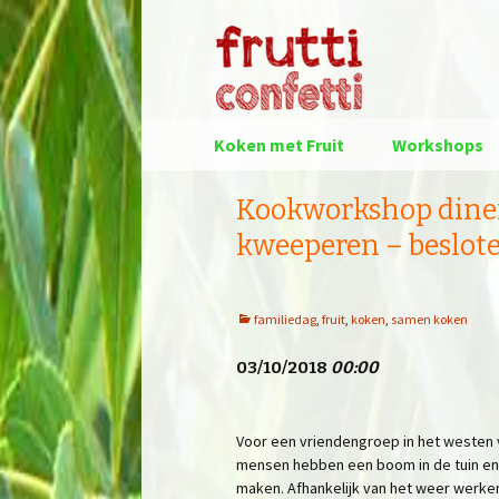
Spring
Koken met Fruit
Workshops
naar
inhoud
Kookworkshop dine
kweeperen – beslot
familiedag
,
fruit
,
koken
,
samen koken
03/10/2018
00:00
Voor een vriendengroep in het westen
mensen hebben een boom in de tuin en 
maken. Afhankelijk van het weer werke