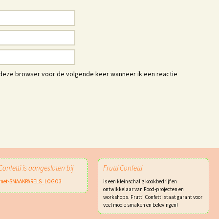
n deze browser voor de volgende keer wanneer ik een reactie
 Confetti is aangesloten bij
Frutti Confetti
is een kleinschalig kookbedrijf en
ontwikkelaar van Food-projecten en
workshops. Frutti Confetti staat garant voor
veel mooie smaken en belevingen!