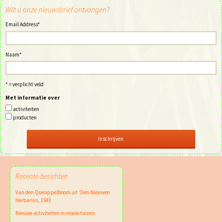
Wilt u onze nieuwsbrief ontvangen?
Email Address
*
Naam
*
* = verplicht veld
Met informatie over
activiteiten
producten
Recente berichten
Van den Queappelboom uit ‘Den Nieuwen
Herbarius, 1543
Nieuwe activiteiten in mooie tuinen