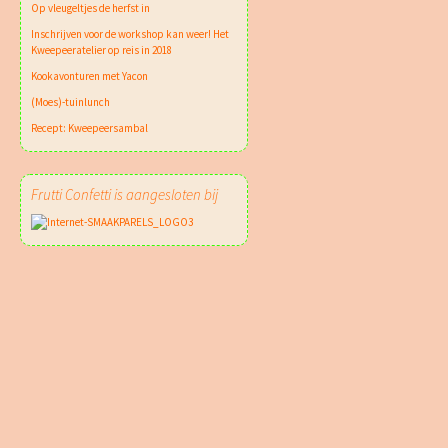
Op vleugeltjes de herfst in
Inschrijven voor de workshop kan weer! Het
Kweepeeratelier op reis in 2018
Kookavonturen met Yacon
(Moes)-tuinlunch
Recept: Kweepeersambal
Frutti Confetti is aangesloten bij