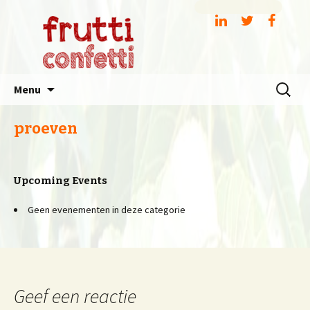
Spring
Zoeken
Menu
naar
naar:
inhoud
proeven
Upcoming Events
Geen evenementen in deze categorie
Geef een reactie