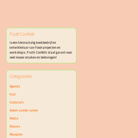
Frutti Confetti
is een kleinschalig kookbedrijf en
ontwikkelaar van Food-projecten en
workshops. Frutti Confetti staat garant voor
veel mooie smaken en belevingen!
Categorieën
Agenda
fruit
historisch
Koken zonder suiker
Media
Nieuws
Recepten