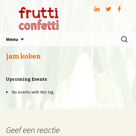
Spring
Zoeken
Menu
naar
naar:
inhoud
jam koken
Upcoming Events
No events with this tag
Geef een reactie