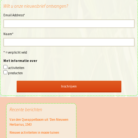
Wilt u onze nieuwsbrief ontvangen?
Email Address
*
Naam
*
* = verplicht veld
Met informatie over
activiteiten
producten
Recente berichten
Van den Queappelboom uit ‘Den Nieuwen
Herbarius, 1543
Nieuwe activiteiten in mooie tuinen