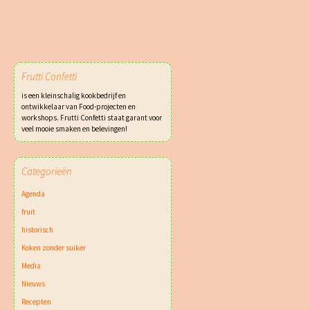
Frutti Confetti
is een kleinschalig kookbedrijf en
ontwikkelaar van Food-projecten en
workshops. Frutti Confetti staat garant voor
veel mooie smaken en belevingen!
Categorieën
Agenda
fruit
historisch
Koken zonder suiker
Media
Nieuws
Recepten