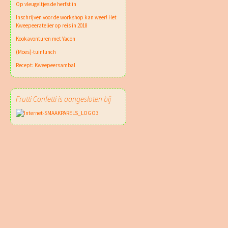
Op vleugeltjes de herfst in
Inschrijven voor de workshop kan weer! Het
Kweepeeratelier op reis in 2018
Kookavonturen met Yacon
(Moes)-tuinlunch
Recept: Kweepeersambal
Frutti Confetti is aangesloten bij