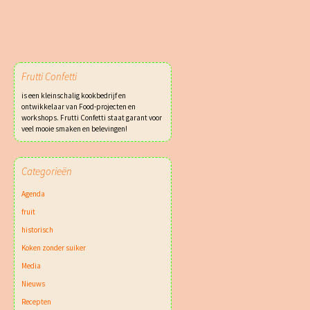
Frutti Confetti
is een kleinschalig kookbedrijf en
ontwikkelaar van Food-projecten en
workshops. Frutti Confetti staat garant voor
veel mooie smaken en belevingen!
Categorieën
Agenda
fruit
historisch
Koken zonder suiker
Media
Nieuws
Recepten