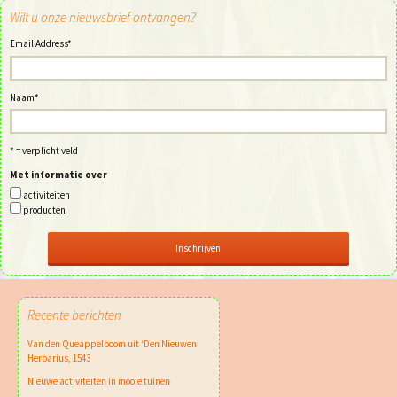
Wilt u onze nieuwsbrief ontvangen?
Email Address
*
Naam
*
* = verplicht veld
Met informatie over
activiteiten
producten
Recente berichten
Van den Queappelboom uit ‘Den Nieuwen
Herbarius, 1543
Nieuwe activiteiten in mooie tuinen