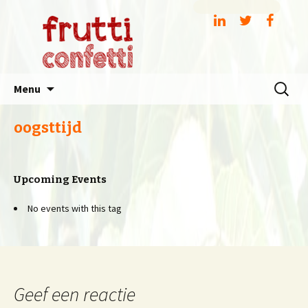
Spring
Zoeken
Menu
naar
naar:
inhoud
oogsttijd
Upcoming Events
No events with this tag
Geef een reactie