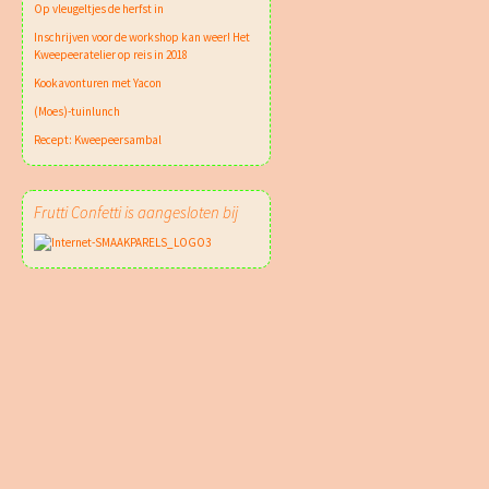
Op vleugeltjes de herfst in
Inschrijven voor de workshop kan weer! Het
Kweepeeratelier op reis in 2018
Kookavonturen met Yacon
(Moes)-tuinlunch
Recept: Kweepeersambal
Frutti Confetti is aangesloten bij