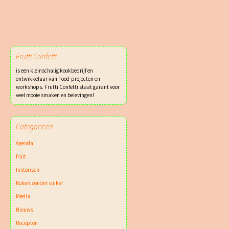
Frutti Confetti
is een kleinschalig kookbedrijf en
ontwikkelaar van Food-projecten en
workshops. Frutti Confetti staat garant voor
veel mooie smaken en belevingen!
Categorieën
Agenda
fruit
historisch
Koken zonder suiker
Media
Nieuws
Recepten