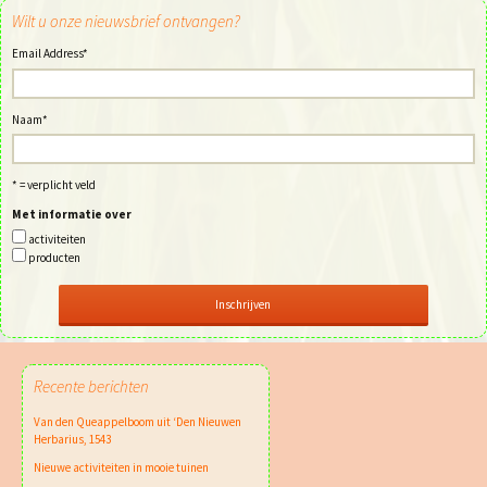
Wilt u onze nieuwsbrief ontvangen?
Email Address
*
Naam
*
* = verplicht veld
Met informatie over
activiteiten
producten
Recente berichten
Van den Queappelboom uit ‘Den Nieuwen
Herbarius, 1543
Nieuwe activiteiten in mooie tuinen