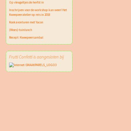
Op vleugeltjes de herfst in
Inschrijven voor de workshop kan weer! Het
Kweepeeratelier op reis in 2018
Kookavonturen met Yacon
(Moes)-tuinlunch
Recept: Kweepeersambal
Frutti Confetti is aangesloten bij