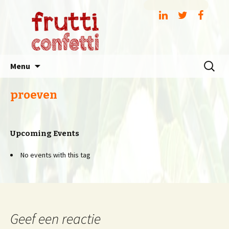
Spring
Zoeken
Menu
naar
naar:
inhoud
proeven
Upcoming Events
No events with this tag
Geef een reactie