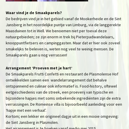
Waar vind je de Smaakparels?
De bedrijven vind je in het gebied vanaf de Mookerheide en de Sint
Jansberg in het noordelijke puntje van Limburg, via de langgerekte
Maasduinen tot in Well. We benoemen niet per toeval deze
natuurgebieden; ze zijn enorm in trek bij Pieterpadwandelaars,
knooppuntfietsers en campinggasten. Maar dat er hier ook zoveel
smakelijks te beleven is, weten nog veel te weinig mensen. De
Smaakparels gaan u nog verrassen!
Arrangement ‘Proeven met je hart’
De Smaakparels Frutti Confetti en restaurant de Plasmolense Hof
ontwikkelden samen een wandelarrangement dat behalve
ontspannend en culinair ook informatief is. Food-history, oftewel
eetgeschiedenis van de streek, een proeverij van typische en
bijzondere hapjes met soms onbekende ingrediënten zijn de extra
verrassingen. De Romeinse villa is bijvoorbeeld aanleiding voor een
‘hapje met een verhaal’.
Kortom; een lekker en origineel dagje uit in een mooie omgeving:
de Sint Jansberg in Plasmolen.
Het arrangement is te boeken vanaf medio mei 2015.