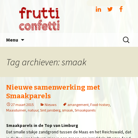
Spring
Zoeken
Menu
naar
naar:
inhoud
Tag archieven: smaak
Nieuwe samenwerking met
Smaakparels
27 maart 2015
Nieuws
arrangement
,
Food-history
,
Maasduinen
,
natuur
,
Sint jansberg
,
smaak
,
Smaakparels
Smaakparels in de Top van Limburg
Dat smalle stukje zandgrond tussen de Maas en het Reichswald, dat