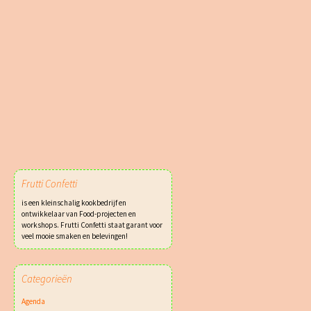
Frutti Confetti
is een kleinschalig kookbedrijf en
ontwikkelaar van Food-projecten en
workshops. Frutti Confetti staat garant voor
veel mooie smaken en belevingen!
Categorieën
Agenda