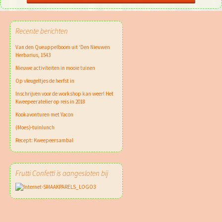
Recente berichten
Van den Queappelboom uit ‘Den Nieuwen
Herbarius, 1543
Nieuwe activiteiten in mooie tuinen
Op vleugeltjes de herfst in
Inschrijven voor de workshop kan weer! Het
Kweepeeratelier op reis in 2018
Kookavonturen met Yacon
(Moes)-tuinlunch
Recept: Kweepeersambal
Frutti Confetti is aangesloten bij