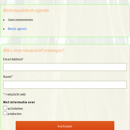
Workshopdata en agenda
Geen evenementen
Bekijk agenda
Wilt u onze nieuwsbrief ontvangen?
Email Address
*
Naam
*
* = verplicht veld
Met informatie over
activiteiten
producten