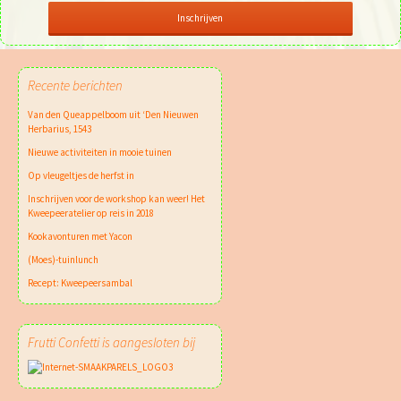
Recente berichten
Van den Queappelboom uit ‘Den Nieuwen
Herbarius, 1543
Nieuwe activiteiten in mooie tuinen
Op vleugeltjes de herfst in
Inschrijven voor de workshop kan weer! Het
Kweepeeratelier op reis in 2018
Kookavonturen met Yacon
(Moes)-tuinlunch
Recept: Kweepeersambal
Frutti Confetti is aangesloten bij