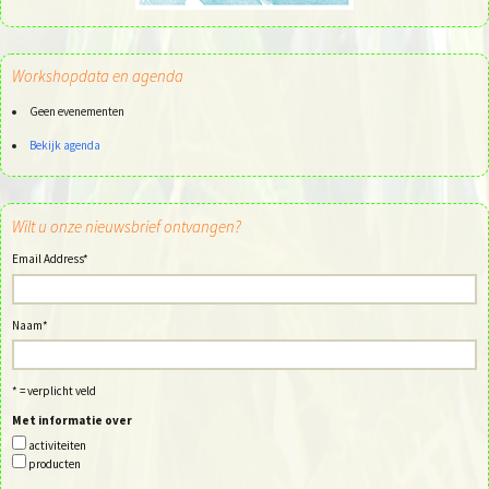
Workshopdata en agenda
Geen evenementen
Bekijk agenda
Wilt u onze nieuwsbrief ontvangen?
Email Address
*
Naam
*
* = verplicht veld
Met informatie over
activiteiten
producten