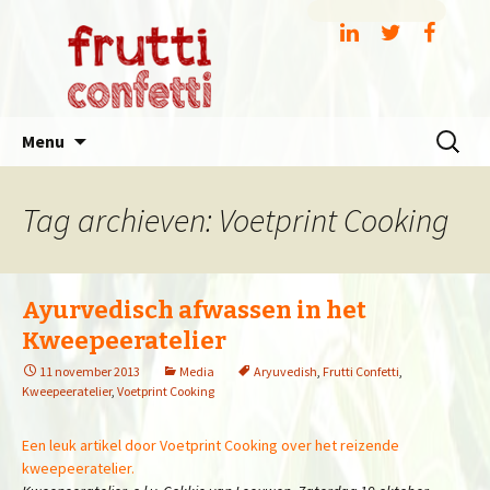
Spring
Zoeken
Menu
naar
naar:
inhoud
Tag archieven: Voetprint Cooking
Ayurvedisch afwassen in het
Kweepeeratelier
11 november 2013
Media
Aryuvedish
,
Frutti Confetti
,
Kweepeeratelier
,
Voetprint Cooking
Een leuk artikel door Voetprint Cooking over het reizende
kweepeeratelier.