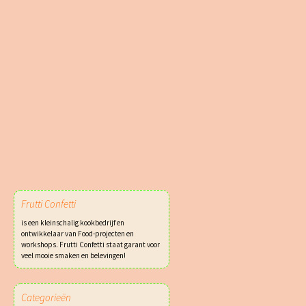
Frutti Confetti
is een kleinschalig kookbedrijf en
ontwikkelaar van Food-projecten en
workshops. Frutti Confetti staat garant voor
veel mooie smaken en belevingen!
Categorieën